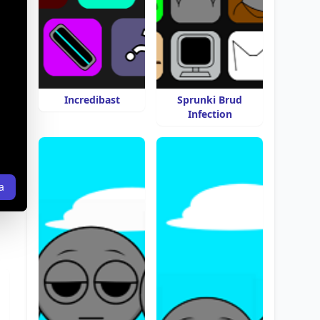
Incredibast
Sprunki Brud
Infection
a