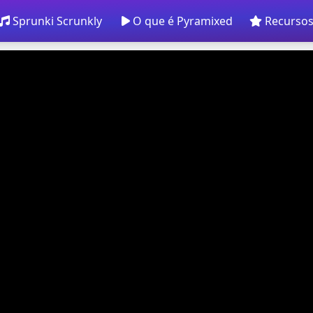
Sprunki Scrunkly
O que é Pyramixed
Recursos