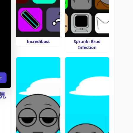
Incredibast
Sprunki Brud
Infection
示
見