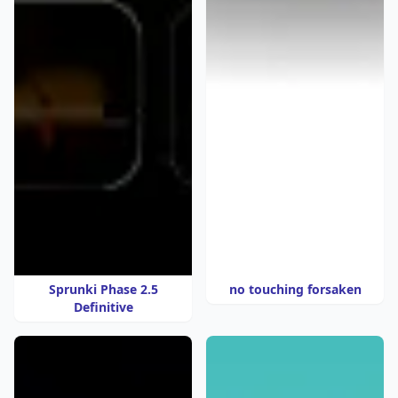
Sprunki Phase 2.5
no touching forsaken
Definitive