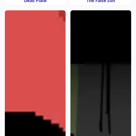
Dead Plate
The False Sun