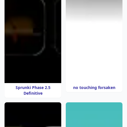
Sprunki Phase 2.5
no touching forsaken
Definitive