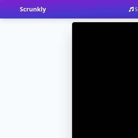
Scrunkly
S