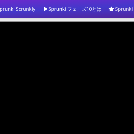
prunki Scrunkly
Sprunki フェーズ10とは
Sprun