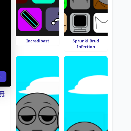
Incredibast
Sprunki Brud
Infection
示
を無