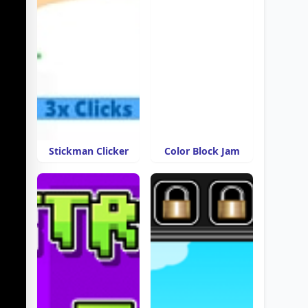
Stickman Clicker
Color Block Jam