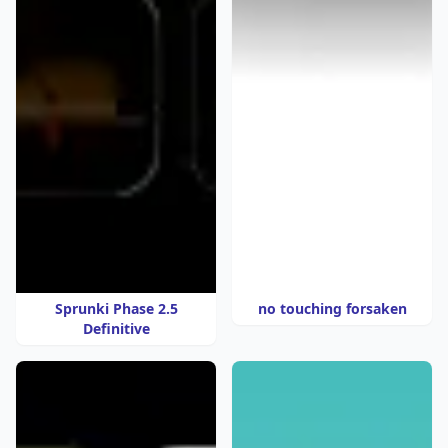
Sprunki Phase 2.5
no touching forsaken
Definitive