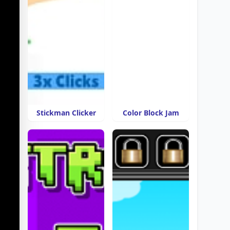
Stickman Clicker
Color Block Jam