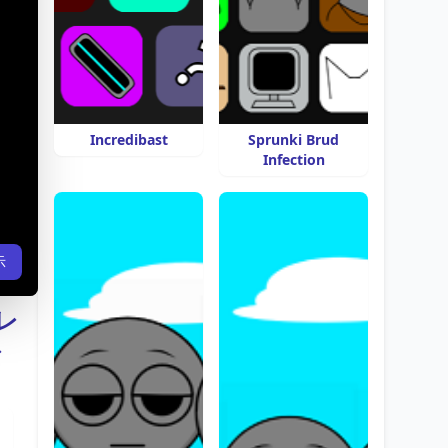
Incredibast
Sprunki Brud
Infection
示
レ
レ