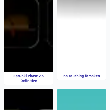
Sprunki Phase 2.5
no touching forsaken
Definitive