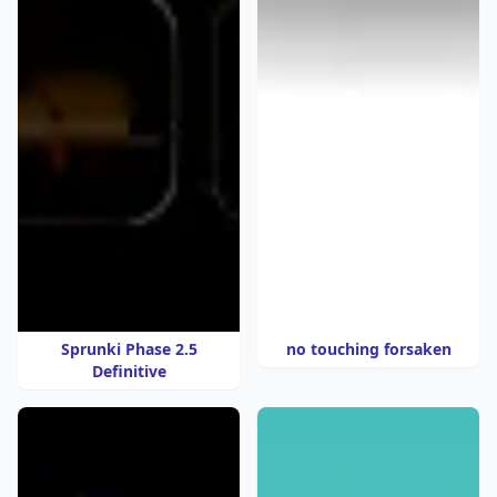
Sprunki Phase 2.5
no touching forsaken
Definitive