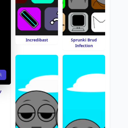
Incredibast
Sprunki Brud
Infection
示
ッ