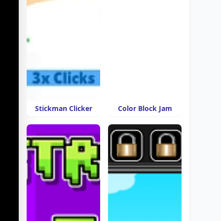
Stickman Clicker
Color Block Jam