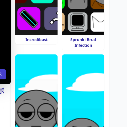
Incredibast
Sprunki Brud
Infection
示
ボ