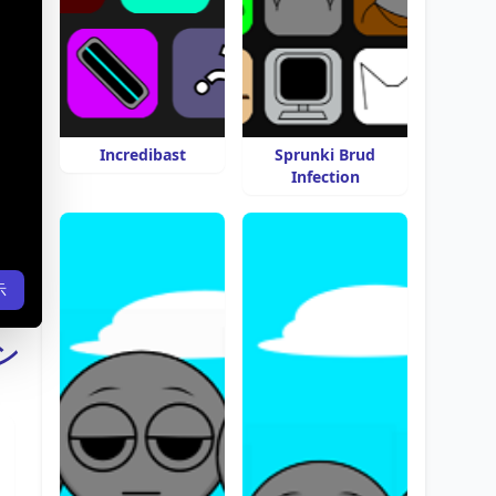
Incredibast
Sprunki Brud
Infection
示
ン