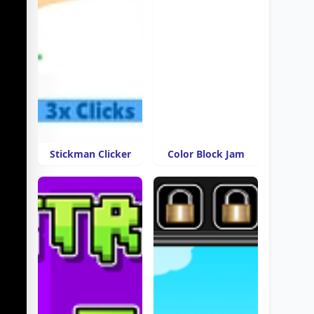
Stickman Clicker
Color Block Jam